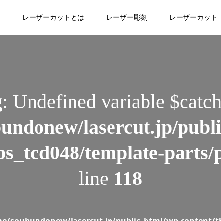
sercut.jp/public_html/wp-content/themes/oops_tcd04
レーザーカットとは
レーザー彫刻
レーザーカット
/soubundonew/lasercut.jp/public_html/wp-content/the
g
: Undefined variable $catch
undonew/lasercut.jp/publ
ps_tcd048/template-parts/
line
118
e/soubundonew/lasercut.jp/public_html/wp-content/t