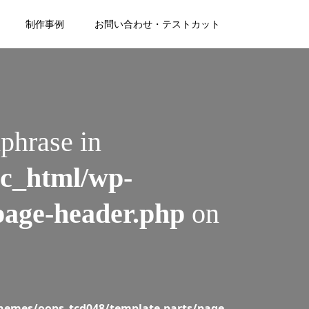
8/single.php
on line
20
制作事例
お問い合わせ・テストカット
mes/oops_tcd048/single.php
on line
20
phrase in
ic_html/wp-
page-header.php
on
hemes/oops_tcd048/template-parts/page-