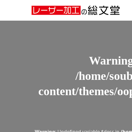
Warning
: Undefined array key 0 in
/home/soubundonew/la
Warning
: Attempt to read property "slug" on null in
/home
Warnin
/home/soub
content/themes/oo
Warning
: Undefined variable $desc in
/hom