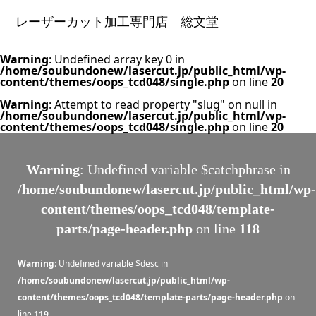
レーザーカット加工専門店 総文堂
Warning
: Undefined array key 0 in
/home/soubundonew/lasercut.jp/public_html/wp-
content/themes/oops_tcd048/single.php
on line
20
Warning
: Attempt to read property "slug" on null in
/home/soubundonew/lasercut.jp/public_html/wp-
content/themes/oops_tcd048/single.php
on line
20
Warning
: Undefined variable $catchphrase in
/home/soubundonew/lasercut.jp/public_html/wp-
content/themes/oops_tcd048/template-
parts/page-header.php
on line
118
Warning
: Undefined variable $desc in
/home/soubundonew/lasercut.jp/public_html/wp-
content/themes/oops_tcd048/template-parts/page-header.php
on
line
119